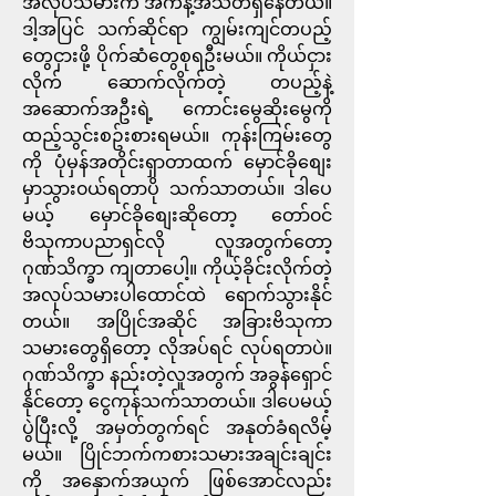
အလုပ်သမားက အကန့်အသတ်ရှိနေတယ်။ 
ဒါ့အပြင် သက်ဆိုင်ရာ ကျွမ်းကျင်တပည့်
တွေငှားဖို့ ပိုက်ဆံတွေစုရဦးမယ်။ ကိုယ်ငှား
လိုက် ဆောက်လိုက်တဲ့ တပည့်နဲ့
အဆောက်အဦးရဲ့  ကောင်းမွေဆိုးမွေကို 
ထည့်သွင်းစဥ်းစားရမယ်။ ကုန်းကြမ်းတွေ
ကို ပုံမှန်အတိုင်းရှာတာထက် မှောင်ခိုစျေး
မှာသွား၀ယ်ရတာပို သက်သာတယ်။ ဒါပေ
မယ့် မှောင်ခိုစျေးဆိုတော့ တော်၀င် 
ဗိသုကာပညာရှင်လို လူအတွက်တော့ 
ဂုဏ်သိက္ခာ ကျတာပေါ့။ ကိုယ့်ခိုင်းလိုက်တဲ့ 
အလုပ်သမားပါထောင်ထဲ ရောက်သွားနိုင်
တယ်။ အပြိုင်အဆိုင် အခြားဗိသုကာ
သမားတွေရှိတော့ လိုအပ်ရင် လုပ်ရတာပဲ။ 
ဂုဏ်သိက္ခာ နည်းတဲ့လူအတွက် အခွန်ရှောင်
နိုင်တော့ ငွေကုန်သက်သာတယ်။ ဒါပေမယ့်
ပွဲပြီးလို့ အမှတ်တွက်ရင် အနုတ်ခံရလိမ့်
မယ်။ ပြိုင်ဘက်ကစားသမားအချင်းချင်း
ကို အနှောက်အယှက် ဖြစ်အောင်လည်း 