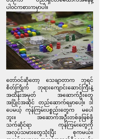
ဗိသုကာ ပညာရှင်တစ်ယောက်အနေနဲ့ 
ပါ၀င်ကစားကမှာပါ။
တော်၀င်ဆိုတော့ သေချာတာက ဘုရင်
စိတ်ကြိုက် ဘုရားကျောင်းဆောင်ကြီးနဲ့ 
အထိန်းအမှတ် အဆောက်ဦးတွေ 
အပြိုင်အဆိုင် တည်ဆောက်ရမှာပေါ့။ ဒါ
ပေမယ့် ကုန်ကြမ်းပစ္စည်းတွေက  မပေါ
ဘူး။ အဆောက်အဦးတစ်ခုဖြစ်ဖို့ 
သက်ဆိုင်ရာ ကုန်ကြမ်းတွေကို 
အလုပ်သမားတွေသုံးပြီး စုကမယ်။ 