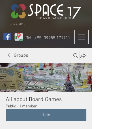
Since 2018
Tel: (+95)
09955 171711
Groups
All about Board Games
Public
·
1 member
Join