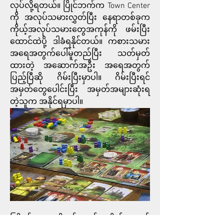
လုပ်လို့ရတယ်။ ပြိုင်ဘက်က Town Center 
ကို အလုပ်သမားလွှတ်ပြီး နေရာတစ်ခုက 
ကိုယ့်အလုပ်သမားတွေအကုန်ကို ဖမ်းပြီး 
ထောင်ထဲပို့ ဒါခံရနိုင်တယ်။ ကစားသမား 
အရေအတွက်ပေါ်မူတည်ပြီး သတ်မှတ်
ထားတဲ့ အဆောက်အဦး အ‌ရေအတွက်
ပြည့်ပြီဆို ဂိမ်းပြီးမှာပါ။ ဂိမ်းပြီးရင် 
အမှတ်တွေပေါင်းပြီး အမှတ်အများဆုံးရ
တဲ့သူက အနိုင်ရမှာပါ။
ကြိုက်တာက ရိုးရှင်းတယ်။ ကိုယ့်အလှည့်