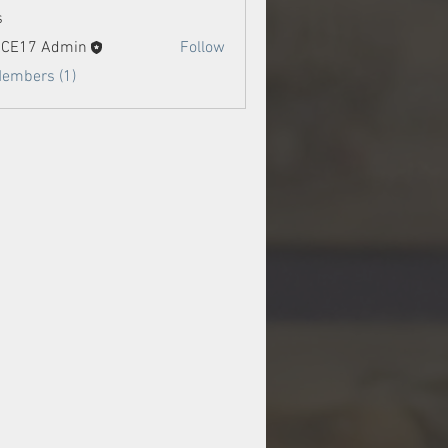
s
ACE17 Admin
Follow
Members (1)