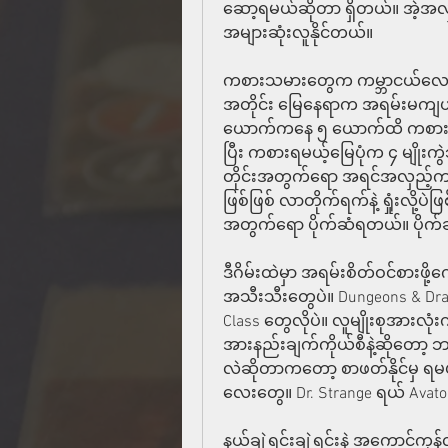
ဆော့ရမယ်ဆိုတာ ရှိတယ်။ အဲ့အလ
အများဆုံးလူနိုင်တယ်။
ကစားသမားတွေက ကမ္ဘာငယ်လေးမှာ 
အတိုင်း မြေနေရာက အရမ်းမကျယ်
ယောက်ကနေ ၅ ယောက်ထိ ကစား
ပြီး ကစားရမယ့်မြေပုံက ၄ မျိုး
တိုင်းအတွက်ရော အရင်အလှည့်ကတို
ဖြစ်ဖြစ် လာတိုက်ရက်နဲ့ ရှုံးလို့ပဲ
အတွက်ရော ပိုက်ဆံရတယ်။ ပိုက်
ဒီဂိမ်းထဲမှာ အရမ်းစိတ်ဝင်စားဖို
အသီးသီးတွေပဲ။ Dungeons & Drago
Class တွေလိုပဲ။ လူမျိုးစုအားလုံး
အားနည်းချက်ကိုယ်စီနဲ့ဆိုတော့ ဘ
လဲဆိုတာကတော့ စာဖတ်နိုင်မှ ရမ
လေးတွေ။ Dr. Strange ရယ် Avato
နယ်ချဲ့ရင်းချဲ့ရင်းနဲ့ အကောင်ကုန်လ