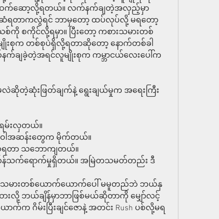
့ ဆက်ဆော့လို့ရတယ်။ လက်နက်ချတဲ့အလှည့်မှာ 
်ဆံရတာကလွဲရင် ဘာမှတော့ ထပ်လုပ်လို့ မရတော့
စ်ကို စကိုင်လို့ရမှာ။ ပြီးတော့ ကစားသမားတစ်
ုးစုက တစ်စုပဲရှိလို့ရတာဆိုတော့ နောက်တစ်ခါ
နက်ချခဲ့တဲ့အရင်လူမျိုးစုက ကမ္ဘာငယ်လေးပေါ်က
ဆိုတဲ့ဆုံးဖြတ်ချက်နဲ့ ရွေးချယ်မှုက အရေးကြီး
အရမ်းလှတယ်။
ရဲ့ ပါဝါအဆန်းတွေက မိုက်တယ်။
်မြေလုရတာ သဘောကျတယ်။
လှန်သက်ရောက်မှုရှိတယ်။ အမြဲတသမတ်တည်း ဒီ
ားသမားတစ်ယောက်ယောက်ပေါ် မမူတည်ဘဲ ဘယ်နှ
ထားလို့ ဘယ်ချိန်မှာဘာဖြစ်မယ်ဆိုတာကို မျှော်လင့်
ာက်က ဂိမ်းပြီးချင်ဇောနဲ့ အတင်း Rush ပစ်လို့မရ