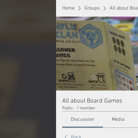
Home
Groups
All about Bo
All about Board Games
Public
·
1 member
Discussion
Media
Back