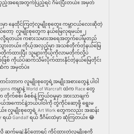
ှည့်အရေအတွက်ပြည့်ရင် ဂိမ်းပြီးတယ်။ အမှတ်
နေထိုင်ကြတဲ့လူမျိုးစုတွေ။ ကမ္ဘာငယ်လေးဆိုတဲ့
တော့  လူမျိုးစုတွေက နယ်မြေလုရမယ်။ ၂ 
လို့ရတယ်။ ကစားသမားအရေအတွက်ပေါ်မူတည်
ကွဲသွားတယ်။ ကိုယ့်အလှည့်မှာ အသစ်တိုက်တဲ့နယ်မြေ
က်ထားပြီး သူများကိုယ့်ကိုလာမတိုက်လို့ပဲ
ဖြစ်ဖြစ် ကိုယ်ပဲဆက်သိမ်းပိုက်ထားနိုင်တဲ့နယ်မြေတိုင်း
ဆံက အမှတ်ပဲ။
့ကောင်းတာက လူမျိုးစုတွေရဲ့အမျိုးအစားတွေနဲ့ ပါဝါ
ns ကမ္ဘာနဲ့ World of Warcraft ထဲက Race တွေ 
က တိုက်စစ်၊ ခံစစ်နဲ့ ကြွယ်ဝမှုမှာ အားသာချက်
ယ်အကောင်နဲ့ဘယ်ပါဝါကို တွဲကိုင်ဆော့ဖို့ ရွေးမ
ယ်။ လူမျိုးစုတွေရဲ့ Art Work တွေကလည်း အဆန်း
r ရယ် Gandalf ရယ် ဒီဂိမ်းထဲမှာ ဆုံကြတယ်။ 😂
ို့ ဆက်မချဲ့နိုင်တော့ရင် ကိုင်ထားတဲ့လူမျိုးစုကို 