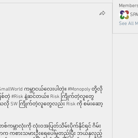
Member
SP
See All 
lWorld ကမ္ဘာငယ်လေးပါတဲ့။ #Monopoly တို့လို 
စ်တဲ့ #Risk နဲ့ဆင်တယ်။ Risk ကြိုက်တဲ့လူတွေ 
သလို SW ကြိုက်တဲ့လူတွေလည်း Risk ကို စမ်းဆော့
ဘာလုံးကို လုံးဝအပြတ်သိမ်းပိုက်နိုင်ရင် ဂိမ်း
 မှာက ကစားသမားဦးရေပေါ်မူတည်ပြီး ဘယ်နှလှည့်