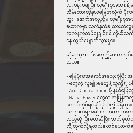
လက်နက်ချပြီး လူမျိုးစုအသစ်နဲ
သိမ်းထားတဲ့နယ်မြေအလိုက် ပိုက
ဘူး။ နောက်အလှည့်မှ လူမျိုးစုအသ
ယောက်မှာ လက်နက်ချထားတဲ့လူမျိ
လက်နက်ထပ်ချချင်ရင် ကိုယ်လက်
နေ ကွယ်ပျောက်သွားမှာ။
ဆိုတော့ ဘယ်အလှည့်မှာဘာလုပ်မလဲ
တယ်။
- မြေပုံကအရောင်အသွေးစုံပြီး 
- မတူတဲ့ လူမျိုးစုတွေနဲ့ သူတို့
- Area Control Game မို့ နယ
- Racial Power တွေက အပြန်အ
ကောင်ကိုင်ရင် နိုင်မှာပဲလို့ မရှိဘူး။
- ကစားပွဲရဲ့အဆုံးသတ်ဟာ ကစ
လှည့်ဆို ပြီးမယ်ဆိုပြီး သတ်မှတ်
လို့ တွက်လို့ရတယ်။ တစ်ယောက်ယေ